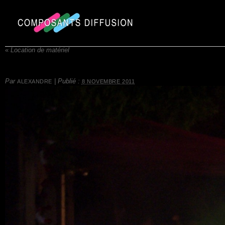
«
Location de matériel
Par
|
Publié :
ALEXANDRE
8 NOVEMBRE 2011