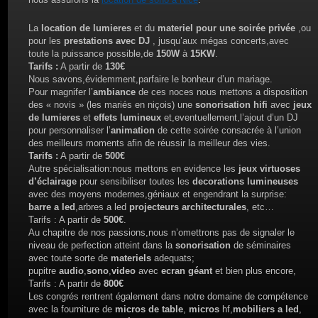
La
location de lumieres
et du
materiel pour une soirée privée
,ou
pour les
prestations avec DJ
, jusqu’aux mégas concerts,avec
toute la puissance possible,de
150W
à
15KW
.
Tarifs :
A partir de
130€
Nous savons,évidemment,parfaire le bonheur d’un mariage.
Pour magnifer l’
ambiance
de ces noces nous mettons a disposition
des « novis » (les mariés en niçois) une
sonorisation hifi
avec
jeux
de lumieres
et
effets lumineux
et,eventuellement,l’ajout d’un DJ
pour personnaliser l’
animation
de cette soirée consacrée à l’union
des meilleurs moments afin de réussir la meilleur des vies.
Tarifs :
A partir de
500€
Autre spécialisation:nous mettons en evidence les
jeux virtuoses
d’éclairage
pour sensibiliser toutes les
decorations lumineuses
avec des moyens modernes,géniaux et engendrant la surprise:
barre a led
,arbres a led
projecteurs architecturales
, etc…
Tarifs : A partir de
500€
.
Au chapitre de nos passions,nous n’omettrons pas de signaler le
niveau de perfection atteint dans la
sonorisation
de séminaires
avec toute sorte de
materiels
adequats;
pupitre
audio
,
sono
,
video
avec
ecran géant
et bien plus encore,
Tarifs : A partir de
800€
Les congrés rentrent également dans notre domaine de compétence
avec la fourniture de
micros de table
,
micros
hf,
mobiliers a led
,