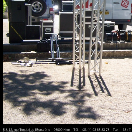
5 & 12, rue Tonduti de l'Escarène – 06000 Nice – Tél. : +33 (4) 93 85 83 78 – Fax : +33 (4
Commentaires fermés