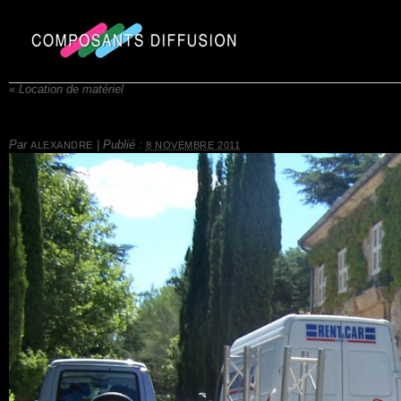
«
Location de matériel
Par
|
Publié :
ALEXANDRE
8 NOVEMBRE 2011