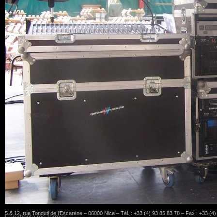
5 & 12, rue Tonduti de l'Escarène – 06000 Nice – Tél. : +33 (4) 93 85 83 78 – Fax : +33 (4
Commentaires fermés