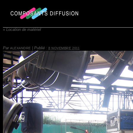
«
Location de matériel
Par
|
Publié :
ALEXANDRE
8 NOVEMBRE 2011