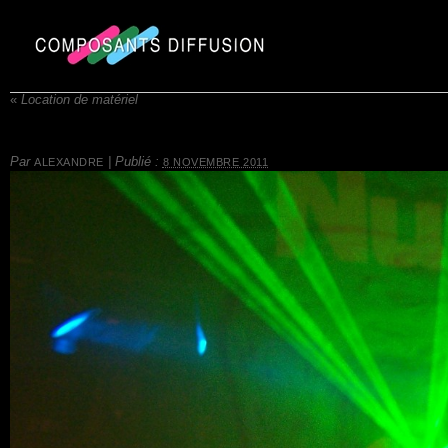
«
Location de matériel
Par
|
Publié :
ALEXANDRE
8 NOVEMBRE 2011