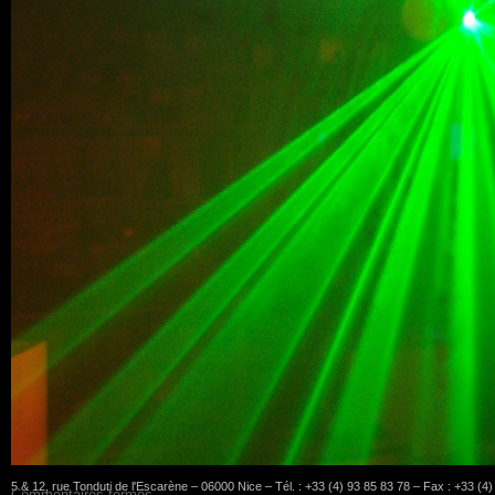
5 & 12, rue Tonduti de l'Escarène – 06000 Nice – Tél. : +33 (4) 93 85 83 78 – Fax : +33 (4
Commentaires fermés