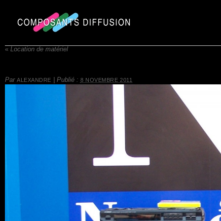
«
Location de matériel
Par
|
Publié :
ALEXANDRE
8 NOVEMBRE 2011