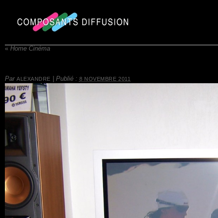
«
Home Cinéma
Par
|
Publié :
ALEXANDRE
8 NOVEMBRE 2011