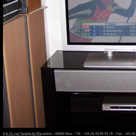
5 & 12, rue Tonduti de l'Escarène – 06000 Nice – Tél. : +33 (4) 93 85 83 78 – Fax : +33 (4
Commentaires fermés